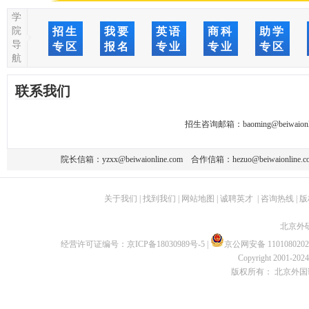
学
院
招生
我要
英语
商科
助学
导
专区
报名
专业
专业
专区
航
联系我们
招生咨询邮箱：
baoming@beiwaionl
院长信箱：
yzxx@beiwaionline.com
合作信箱：
hezuo@beiwaionline.c
关于我们
|
找到我们
|
网站地图
|
诚聘英才
|
咨询热线
|
版
北京外
经营许可证编号：
京ICP备18030989号-5
|
京公网安备 1101080202
Copyright 2001-2024 
版权所有： 北京外国