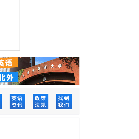
络
英语
政策
找到
堂
资讯
法规
我们