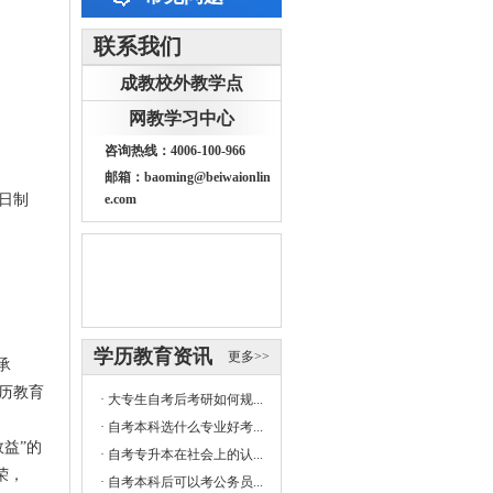
联系我们
成教校外教学点
网教学习中心
咨询热线：4006-100-966
邮箱：baoming@beiwaionlin
日制
e.com
学历教育资讯
更多>>
承
历教育
·
大专生自考后考研如何规...
·
自考本科选什么专业好考...
益”的
·
自考专升本在社会上的认...
荣，
·
自考本科后可以考公务员...