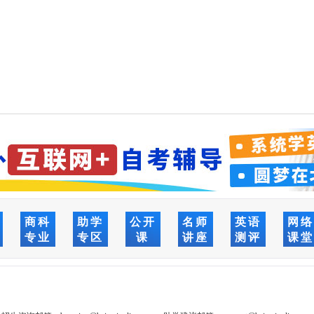
商科
助学
公开
名师
英语
网
专业
专区
课
讲座
测评
课