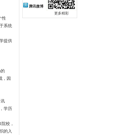
腾讯微博
更多精彩
个性
于系统
学提供
)的
成，因
通讯
，学历
1院校，
织的入