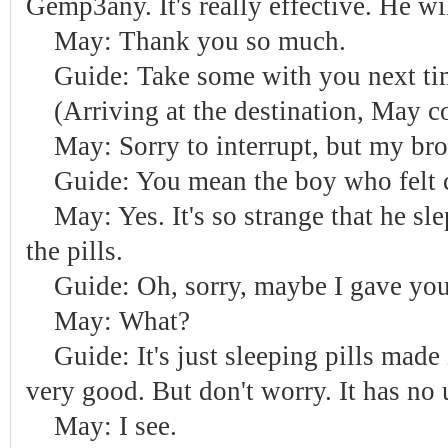
Gemp3any. It's really effective. He wil
May: Thank you so much.
Guide: Take some with you next tim
(Arriving at the destination, May c
May: Sorry to interrupt, but my brot
Guide: You mean the boy who felt 
May: Yes. It's so strange that he sle
the pills.
Guide: Oh, sorry, maybe I gave yo
May: What?
Guide: It's just sleeping pills mad
very good. But don't worry. It has no 
May: I see.