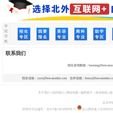
学
院
招生
我要
英语
商科
助学
导
专区
报名
专业
专业
专区
航
联系我们
招生咨询邮箱：
baoming@beiwaionl
院长信箱：
yzxx@beiwaionline.com
合作信箱：
hezuo@beiwaionline.c
关于我们
|
找到我们
|
网站地图
|
诚聘英才
|
咨询热线
|
版
北京外
经营许可证编号：
京ICP备18030989号-5
|
京公网安备 1101080202