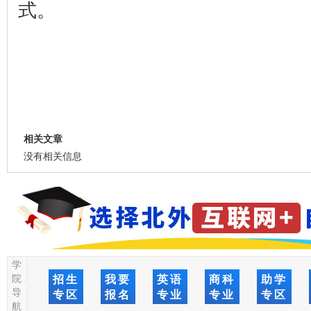
式。
相关文章
没有相关信息
学
院
招生
我要
英语
商科
助学
导
专区
报名
专业
专业
专区
航