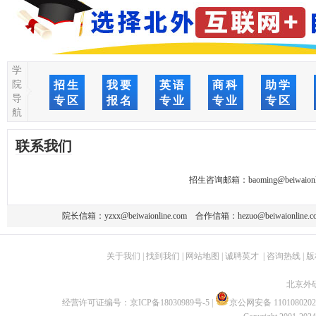
学
院
招生
我要
英语
商科
助学
导
专区
报名
专业
专业
专区
航
联系我们
招生咨询邮箱：
baoming@beiwaionl
院长信箱：
yzxx@beiwaionline.com
合作信箱：
hezuo@beiwaionline.c
关于我们
|
找到我们
|
网站地图
|
诚聘英才
|
咨询热线
|
版
北京外
经营许可证编号：
京ICP备18030989号-5
|
京公网安备 1101080202