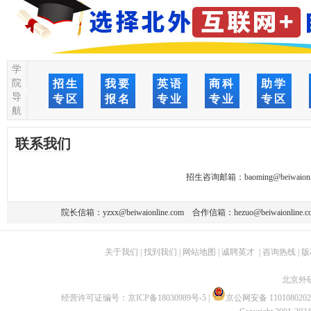
学
院
招生
我要
英语
商科
助学
导
专区
报名
专业
专业
专区
航
联系我们
招生咨询邮箱：
baoming@beiwaionl
院长信箱：
yzxx@beiwaionline.com
合作信箱：
hezuo@beiwaionline.c
关于我们
|
找到我们
|
网站地图
|
诚聘英才
|
咨询热线
|
版
北京外
经营许可证编号：
京ICP备18030989号-5
|
京公网安备 1101080202