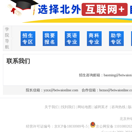
学
院
招生
我要
英语
商科
助学
导
专区
报名
专业
专业
专区
航
联系我们
招生咨询邮箱：
baoming@beiwaionl
院长信箱：
yzxx@beiwaionline.com
合作信箱：
hezuo@beiwaionline.c
关于我们
|
找到我们
|
网站地图
|
诚聘英才
|
咨询热线
|
版
北京外
经营许可证编号：
京ICP备18030989号-5
|
京公网安备 1101080202