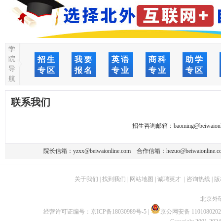
学
院
招生
我要
英语
商科
助学
导
专区
报名
专业
专业
专区
航
联系我们
招生咨询邮箱：
baoming@beiwaionl
院长信箱：
yzxx@beiwaionline.com
合作信箱：
hezuo@beiwaionline.c
关于我们
|
找到我们
|
网站地图
|
诚聘英才
|
咨询热线
|
版
北京外
经营许可证编号：
京ICP备18030989号-5
|
京公网安备 1101080202