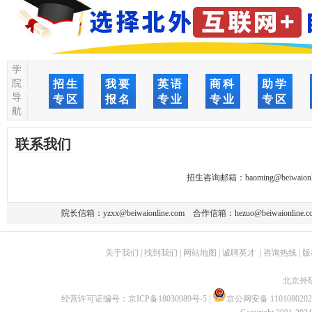
学
院
招生
我要
英语
商科
助学
导
专区
报名
专业
专业
专区
航
联系我们
招生咨询邮箱：
baoming@beiwaionl
院长信箱：
yzxx@beiwaionline.com
合作信箱：
hezuo@beiwaionline.c
关于我们
|
找到我们
|
网站地图
|
诚聘英才
|
咨询热线
|
版
北京外
经营许可证编号：
京ICP备18030989号-5
|
京公网安备 1101080202