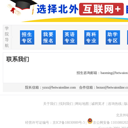
学
院
招生
我要
英语
商科
助学
导
专区
报名
专业
专业
专区
航
联系我们
招生咨询邮箱：
baoming@beiwaionl
院长信箱：
yzxx@beiwaionline.com
合作信箱：
hezuo@beiwaionline.c
关于我们
|
找到我们
|
网站地图
|
诚聘英才
|
咨询热线
|
版
北京外
经营许可证编号：
京ICP备18030989号-5
|
京公网安备 1101080202