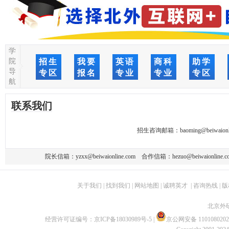
学
院
招生
我要
英语
商科
助学
导
专区
报名
专业
专业
专区
航
联系我们
招生咨询邮箱：
baoming@beiwaionl
院长信箱：
yzxx@beiwaionline.com
合作信箱：
hezuo@beiwaionline.c
关于我们
|
找到我们
|
网站地图
|
诚聘英才
|
咨询热线
|
版
北京外
经营许可证编号：
京ICP备18030989号-5
|
京公网安备 1101080202