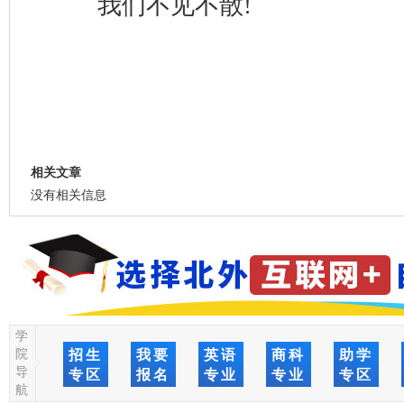
我们不见不散!
相关文章
没有相关信息
学
院
招生
我要
英语
商科
助学
导
专区
报名
专业
专业
专区
航