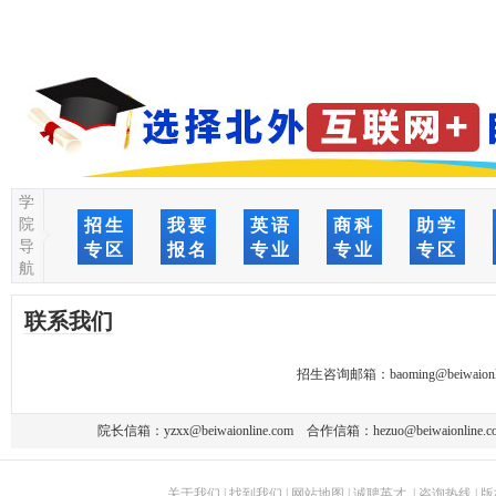
学
院
招生
我要
英语
商科
助学
导
专区
报名
专业
专业
专区
航
联系我们
招生咨询邮箱：
baoming@beiwaionl
院长信箱：
yzxx@beiwaionline.com
合作信箱：
hezuo@beiwaionline.c
关于我们
|
找到我们
|
网站地图
|
诚聘英才
|
咨询热线
|
版