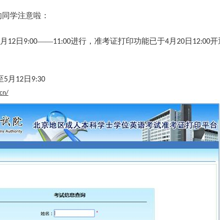
的同学注意啦：
月
日
——
进行，准考证打印功能已于
月
日
开
12
9:00
11:00
4
20
12:00
至
月
日
5
12
9:30
cn/