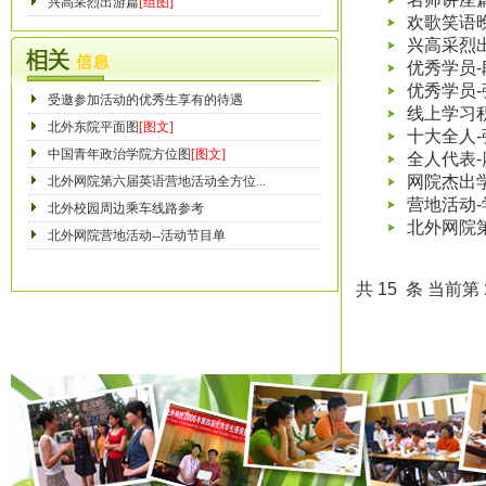
兴高采烈出游篇
[组图]
欢歌笑语
兴高采烈
优秀学员-
优秀学员
受邀参加活动的优秀生享有的待遇
线上学习
北外东院平面图
[图文]
十大全人
中国青年政治学院方位图
[图文]
全人代表
网院杰出
北外网院第六届英语营地活动全方位...
营地活动
北外校园周边乘车线路参考
北外网院
北外网院营地活动--活动节目单
共 15 条 当前第