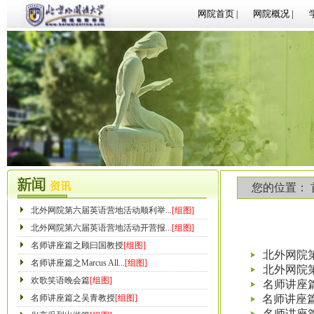
网院首页
网院概况 |
|
首 页
活动简介
滚动新闻
现场传真
往
您的位置：
北外网院第六届英语营地活动顺利举...
[组图]
北外网院第六届英语营地活动开营报...
[组图]
名师讲座篇之顾曰国教授
[组图]
北外网院
名师讲座篇之Marcus All...
[组图]
北外网院
欢歌笑语晚会篇
[组图]
名师讲座
名师讲座篇之吴青教授
[组图]
名师讲座篇之M
名师讲座