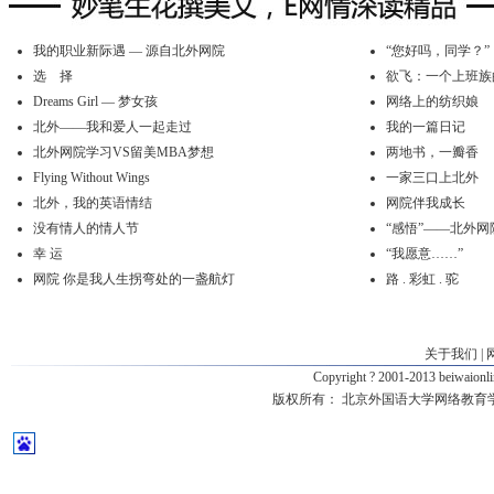
我的职业新际遇 — 源自北外网院
“您好吗，同学？”
选 择
欲飞：一个上班族
Dreams Girl — 梦女孩
网络上的纺织娘
北外——我和爱人一起走过
我的一篇日记
北外网院学习VS留美MBA梦想
两地书，一瓣香
Flying Without Wings
一家三口上北外
北外，我的英语情结
网院伴我成长
没有情人的情人节
“感悟”——北外网
幸 运
“我愿意……”
网院 你是我人生拐弯处的一盏航灯
路 . 彩虹 . 驼
关于我们
|
Copyright ? 2001-2013 beiwaio
版权所有：
北京外国语大学网络教育学