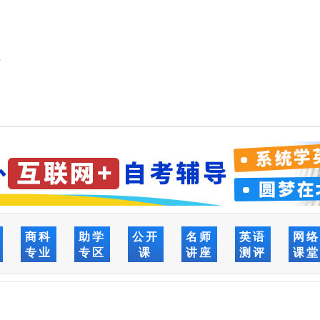
历
商科
助学
公开
名师
英语
网
专业
专区
课
讲座
测评
课