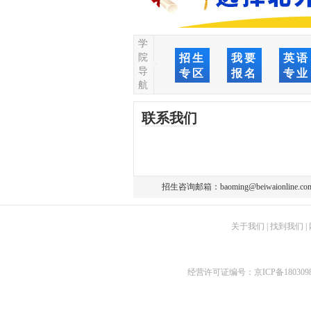
学
院
招生
我要
英语
导
专区
报名
专业
航
联系我们
招生咨询邮箱：
baoming@beiwaionline.co
关于我们
|
找到我们
|
经营许可证编号：
京ICP备180309