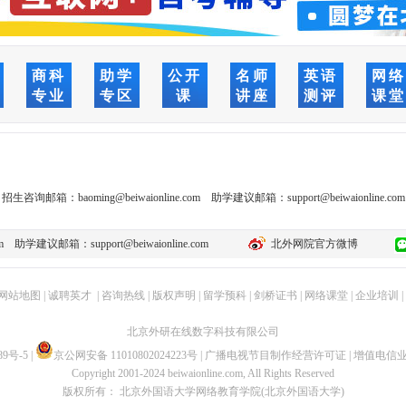
商科
助学
公开
名师
英语
网
专业
专区
课
讲座
测评
课
招生咨询邮箱：
baoming@beiwaionline.com
助学建议邮箱：
support@beiwaionline.com
m
助学建议邮箱：
support@beiwaionline.com
北外网院官方微博
网站地图
|
诚聘英才
|
咨询热线
|
版权声明
|
留学预科
|
剑桥证书
|
网络课堂
|
企业培训
|
北京外研在线数字科技有限公司
89号-5
|
京公网安备 11010802024223号
|
广播电视节目制作经营许可证
|
增值电信
Copyright 2001-2024 beiwaionline.com, All Rights Reserved
版权所有： 北京外国语大学网络教育学院(北京外国语大学)