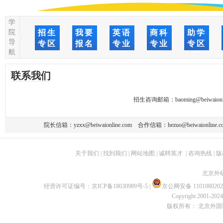
学
院
招生
我要
英语
商科
助学
导
专区
报名
专业
专业
专区
航
联系我们
招生咨询邮箱：
baoming@beiwaionl
院长信箱：
yzxx@beiwaionline.com
合作信箱：
hezuo@beiwaionline.c
关于我们
|
找到我们
|
网站地图
|
诚聘英才
|
咨询热线
|
版
北京外
经营许可证编号：
京ICP备18030989号-5
|
京公网安备 1101080202
Copyright 2001-2024 
版权所有： 北京外国