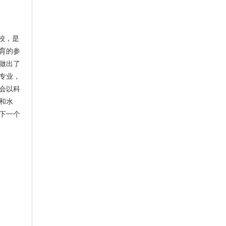
校，是
育的参
做出了
专业，
会以科
和水
下一个