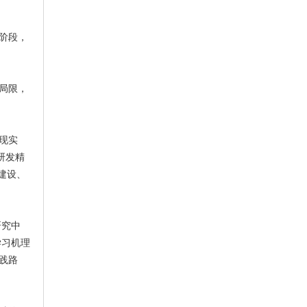
阶段，
局限，
现实
研发精
建设、
研究中
学习机理
践路