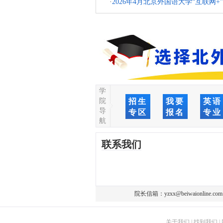
·
2026年4月北京外国语大学“互联
学
院
招生
我要
英语
导
专区
报名
专业
航
联系我们
院长信箱：
yzxx@beiwaionline.com
关于我们
|
找到我们
|