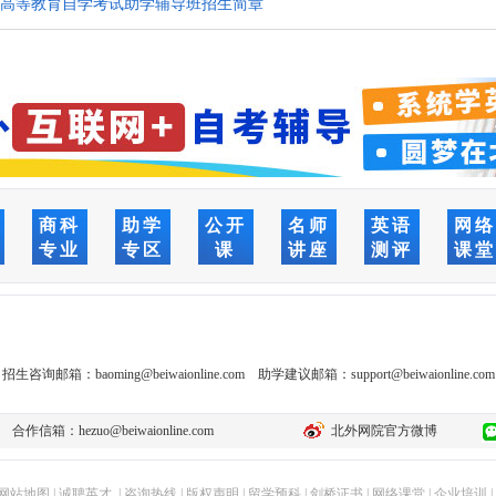
网+”高等教育自学考试助学辅导班招生简章
商科
助学
公开
名师
英语
网
专业
专区
课
讲座
测评
课
招生咨询邮箱：
baoming@beiwaionline.com
助学建议邮箱：
support@beiwaionline.com
合作信箱：
hezuo@beiwaionline.com
北外网院官方微博
网站地图
|
诚聘英才
|
咨询热线
|
版权声明
|
留学预科
|
剑桥证书
|
网络课堂
|
企业培训
|