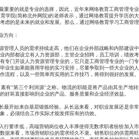
最重要的就是专业的选择，因此，近年来网络教育工商管理专业
教育学院
(
简称北外网院
)
的老师表示，通过网络教育提升学历的大
考虑的是未来的就业和发展。那么，通过网络教育学习工商管理
业方向：
源管理人员的需求持续走高，他们在企业外部战略和内部建设中
业内部都设立有人力资源部，主管企业招聘，员工培训，绩效考
有专门开设人力资源管理专业的，它只是工商管理专业的一门专
毕业生如果能善用学校的实习安排，尽量争取到一些大企业的人
作流程，以及一些简单而实用的工作技巧，将得到很好的发展。
，素有
"
第三个利润源
"
之称。物流的职能是将产品由其生产地转
的好坏直接影响到企业的产品、服务质量和企业经济效益。
长最开始来自基层锻炼经验。从长远来看，对职业发展还是非常
象，必须结合工作实际才能发挥应有的功效。
入行要求低，高端营销岗位收入丰厚使得无数求职者纷纷加入市
数据来看，市场营销职位的需求经久不衰。销售职位的供需两旺