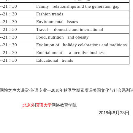
--21
：
30
Family relationships and the generation gap
--21
：
30
Fashion trends
--21
：
30
Environmental issues
--21
：
30
Travel - domestic and international
--21
：
30
Food, nutrition and obesity
--21
：
30
Evolution of holiday celebrations and traditions
--21
：
30
Entertainment – a lucrative business
--21
：
30
Educational trends
网院之声大讲堂-英语专业—2018年秋季学期素质课美国文化与社会系列
北京外国语大学
网络教育学院
年
月
日
018
8
28