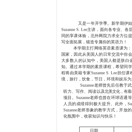
又是一年开学季。新学期伊始
Suzanne S. Lee
主讲，
面向各专业、各
同的享课体验，北外网院力求全方位
写全面拓展，锻造专属你的英语力！
本学期主打网络英语素质课为：
国家，因此从美国人的日常交流中你
大多数人的认知中，美国人都是肤白
知。通过本学期的素质课程，希望同
程将由美籍专家
Suzanne S. Lee
担任课
境，旅行，饮食，节日，环境和娱乐为
Suzanne
老师曾先后任教于武
听力
、写
作、阅
读
以
及北美文化，有着
项目。
Suzanne
老师也曾在环球语通等
人员的成绩得到极大提升。此外，
Su
Suzanne
老师形象的教学方式，开放的
化氛围中，收获知识与快乐！
日期