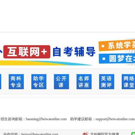
商科
助学
公开
名师
英语
网
专业
专区
课
讲座
测评
课
招生咨询邮箱：
baoming@beiwaionline.com
助学建议邮箱：
support@beiwaionline.com
合作信箱：
hezuo@beiwaionline.com
北外网院官方微博