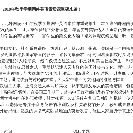
2018年
秋季学期
网络英语素质课
重磅来袭！
，北外网院2018年秋季学期网络英语素质课重磅推出！本学期的课程由
层次的学生，让大家体验纯正外教课堂，华丽变身英语达人！全新的英语
提升学生的英语素养，丰富学生的跨文化内涵！精彩课程缤纷呈现，听、
美国文化与社会系列讲座。纵观历史，从起源上来说，美国是一个由移
会发现世界许多国家语言的影子。许多同学会在业余时间看美剧或好莱坞
金发碧眼的人物形象，然而仅仅通过这些并不足以对美国社会产生一种
学们能够打破思维定式，重新认识迷人又多样的美国社会与文化。新学期
程主讲教师，与大家相约
VOB
线上课堂。8场讲座，8个话题，以家庭，
主题，通过讲解与讨论的方式，为大家带来不同文化间的碰撞与惊喜。
汉理工大学、上海交通大学两所高校，从事教
师
及成
人
的英
语培
训，包
丰富的教学经验。
在美国工作期间，曾与中国政府部门及教学专家探讨与
留学机构担任外籍教师，针对托福、SAT课程有着自己独到的见解，使
zanne
老师还专注于商务英语的培训以及相关教材的开发，教学成果显
外语思维，活泼的课堂气氛以及地道的英语发音，能让大家置身于真正
时间
课程主题