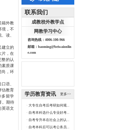
联系我们
成教校外教学点
美籍外教
环境，不
网教学习中心
说、读、
咨询热线：4006-100-966
邮箱：baoming@beiwaionlin
民建立的
e.com
大片，在
完整的认
的素质课
时尚，环
括
口语
、
评估教育
学历教育资讯
更多>>
许多留学
著。
期待
·
大专生自考后考研如何规...
的英语文
·
自考本科选什么专业好考...
·
自考专升本在社会上的认...
·
自考本科后可以考公务员...