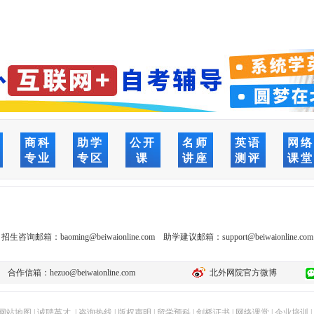
商科
助学
公开
名师
英语
网
专业
专区
课
讲座
测评
课
招生咨询邮箱：
baoming@beiwaionline.com
助学建议邮箱：
support@beiwaionline.com
合作信箱：
hezuo@beiwaionline.com
北外网院官方微博
网站地图
|
诚聘英才
|
咨询热线
|
版权声明
|
留学预科
|
剑桥证书
|
网络课堂
|
企业培训
|