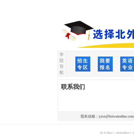
学
院
招生
我要
英语
导
专区
报名
专业
航
联系我们
院长信箱：
yzxx@beiwaionline.com
关于我们
|
找到我们
|