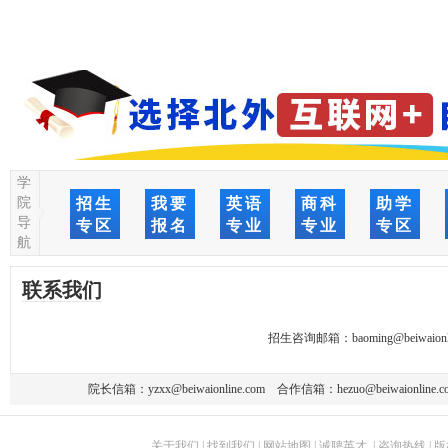
学
院
招生
我要
英语
商科
助学
导
专区
报名
专业
专业
专区
航
联系我们
招生咨询邮箱：
baoming@beiwaionl
院长信箱：
yzxx@beiwaionline.com
合作信箱：
hezuo@beiwaionline.c
关于我们
|
找到我们
|
网站地图
|
诚聘英才
|
咨询热线
|
版