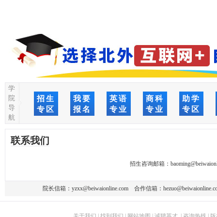
学
院
招生
我要
英语
商科
助学
导
专区
报名
专业
专业
专区
航
联系我们
招生咨询邮箱：
baoming@beiwaionl
院长信箱：
yzxx@beiwaionline.com
合作信箱：
hezuo@beiwaionline.c
关于我们
|
找到我们
|
网站地图
|
诚聘英才
|
咨询热线
|
版