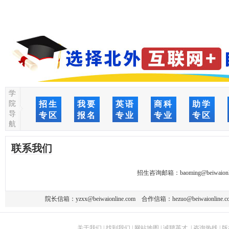
学
院
招生
我要
英语
商科
助学
导
专区
报名
专业
专业
专区
航
联系我们
招生咨询邮箱：
baoming@beiwaionl
院长信箱：
yzxx@beiwaionline.com
合作信箱：
hezuo@beiwaionline.c
关于我们
|
找到我们
|
网站地图
|
诚聘英才
|
咨询热线
|
版