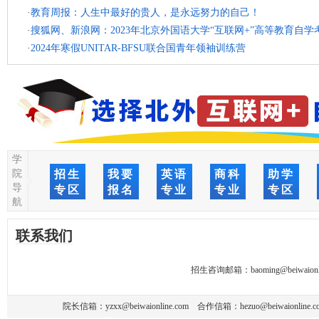
·
教育周报：人生中最好的贵人，是永远努力的自己！
·
搜狐网、新浪网：2023年北京外国语大学“互联网+”高等教育自
·
2024年寒假UNITAR-BFSU联合国青年领袖训练营
学
院
招生
我要
英语
商科
助学
导
专区
报名
专业
专业
专区
航
联系我们
招生咨询邮箱：
baoming@beiwaionl
院长信箱：
yzxx@beiwaionline.com
合作信箱：
hezuo@beiwaionline.c