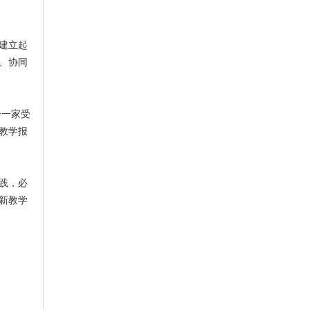
建立起
、协同
一一家受
教学报
践，必
新教学