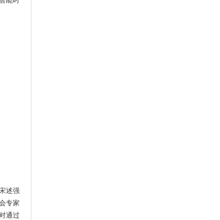
智能时
宋述强
会专家
对通过