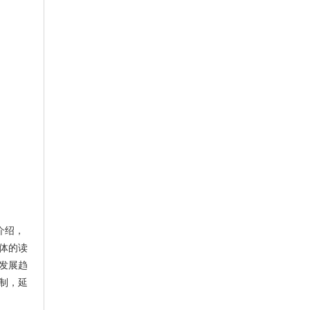
细介绍，
体的读
发展趋
制，延