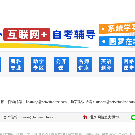
商科
助学
公开
名师
英语
网
专业
专区
课
讲座
测评
课
招生咨询邮箱：
baoming@beiwaionline.com
助学建议邮箱：
support@beiwaionline.com
合作信箱：
hezuo@beiwaionline.com
北外网院官方微博
网站地图
|
诚聘英才
|
咨询热线
|
版权声明
|
留学预科
|
剑桥证书
|
网络课堂
|
企业培训
|