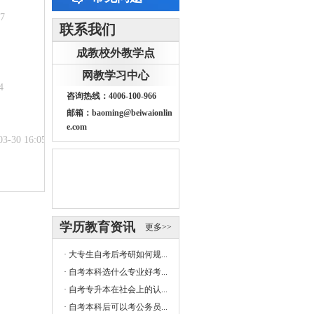
27
联系我们
成教校外教学点
网教学习中心
4
咨询热线：4006-100-966
邮箱：baoming@beiwaionlin
e.com
03-30 16:05
学历教育资讯
更多>>
·
大专生自考后考研如何规...
·
自考本科选什么专业好考...
·
自考专升本在社会上的认...
·
自考本科后可以考公务员...