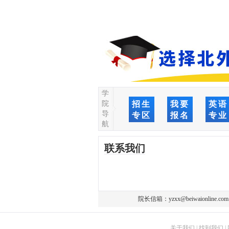
学
院
招生
我要
英语
导
专区
报名
专业
航
联系我们
院长信箱：
yzxx@beiwaionline.com
关于我们
|
找到我们
|