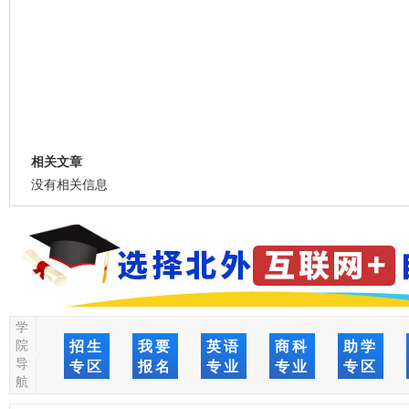
相关文章
没有相关信息
学
院
招生
我要
英语
商科
助学
导
专区
报名
专业
专业
专区
航