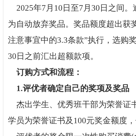
2025
年
7
月
10
日至
7
月
30
日之间。
为自动放弃奖品。奖品额度超出获
注意事宜中的
3.3
条款”执行，选购
30
日之前汇出超额款项。
订购方式和流程：
1.
评优者确定自己的奖项及奖品
杰出学生、优秀班干部为荣誉证
学员为荣誉证书及
100
元奖金额度，