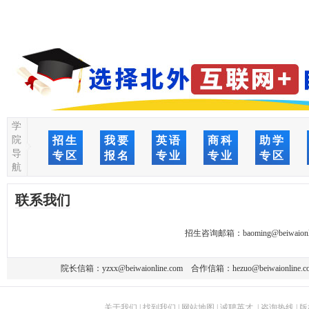
学
院
招生
我要
英语
商科
助学
导
专区
报名
专业
专业
专区
航
联系我们
招生咨询邮箱：
baoming@beiwaionl
院长信箱：
yzxx@beiwaionline.com
合作信箱：
hezuo@beiwaionline.c
关于我们
|
找到我们
|
网站地图
|
诚聘英才
|
咨询热线
|
版