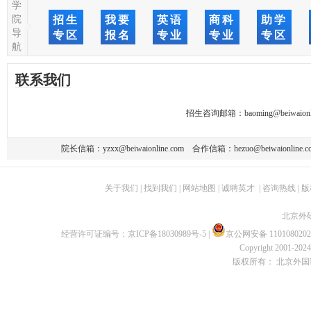
学
院
招生
我要
英语
商科
助学
导
专区
报名
专业
专业
专区
航
联系我们
招生咨询邮箱：
baoming@beiwaionl
院长信箱：
yzxx@beiwaionline.com
合作信箱：
hezuo@beiwaionline.c
关于我们
|
找到我们
|
网站地图
|
诚聘英才
|
咨询热线
|
版
北京外
经营许可证编号：
京ICP备18030989号-5
|
京公网安备 1101080202
Copyright 2001-2024 
版权所有： 北京外国