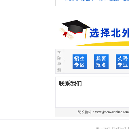
学
院
招生
我要
英语
导
专区
报名
专业
航
联系我们
院长信箱：
yzxx@beiwaionline.com
关于我们
|
找到我们
|