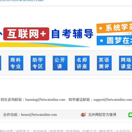
商科
助学
公开
名师
英语
网
专业
专区
课
讲座
测评
课
招生咨询邮箱：
baoming@beiwaionline.com
助学建议邮箱：
support@beiwaionline.com
合作信箱：
hezuo@beiwaionline.com
北外网院官方微博
网站地图
|
诚聘英才
|
咨询热线
|
版权声明
|
留学预科
|
剑桥证书
|
网络课堂
|
企业培训
|