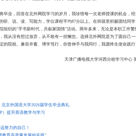
将毕业，回首在北外网院学习的岁月，我珍惜每一次老师授课的机会，经
的听、说、读、写能力，学位课程平均87分以上。在班级里积极团结同学
院组织的“手书新时代，共叙家国情”活动。两年多来，无论是本职工作繁
，我从没有想过放弃，从不敢有一丝懈怠。选择北外网院是为了圆自己一
淀的院校。兼容并蓄、博学笃行，你曾伸手与我同行，我愿终生使命践行
天津广播电视大学河西分校学习中心 
 北京外国语大学2026届学生毕业典礼
LP）提升英语教学与学习
永远努力的自己！
进教育高质量发展的实践”