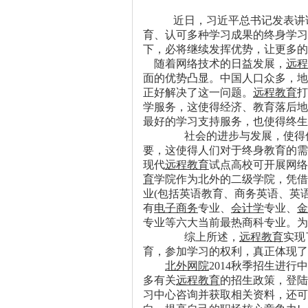
近日，习近平总书记发表讲
育、认可多种学习成果的终身学习
下，必将继续发挥优势，让更多的
随着网络技术的日益发展，
远程
面的优势凸显。中国人口众多，地
正好解决了这一问题。
远程教育
打
学服务，这使得经济、教育落后地
最好的学习支持服务，也使得终
社会的进步与发展，使得传
要，这使得人们对于终身教育的
现代
远程教育
试点高校可开展网络
育
学院作为北外的二级学院，凭借
业
(
包括英语教育、商务英语、英
有
电子商务
专业、
会计学
专业、
金
专业等六大当前最热商科专业。为
综上所述，
远程教育
实现
育，参加学习的权利，真正体现了
北外网院
2014
秋季招生进行中
多有关
远程教育
的招生政策，登陆
习中心咨询并获取相关资料，还可