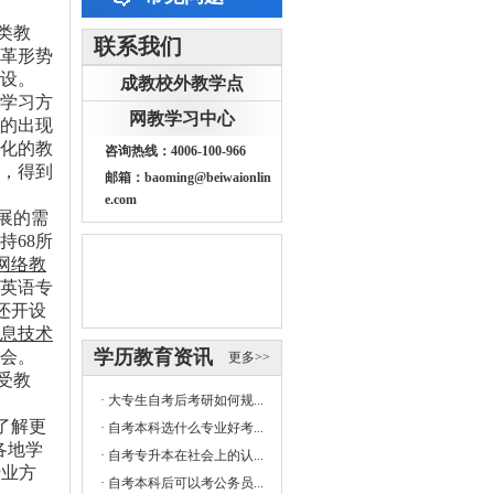
类教
联系我们
革形势
设。
成教校外教学点
学习方
网教学习中心
的出现
化的教
咨询热线：4006-100-966
，得到
邮箱：baoming@beiwaionlin
e.com
展的需
持
68
所
网络教
英语专
还开设
息技术
学历教育资讯
会。
更多>>
受教
·
大专生自考后考研如何规...
了解更
·
自考本科选什么专业好考...
各地学
·
自考专升本在社会上的认...
专业方
·
自考本科后可以考公务员...