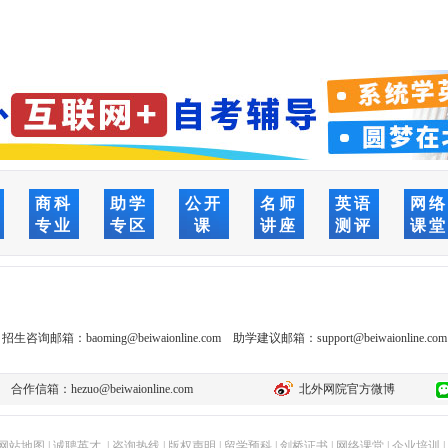
商科
助学
公开
名师
英语
网
专业
专区
课
讲座
测评
课
招生咨询邮箱：
baoming@beiwaionline.com
助学建议邮箱：
support@beiwaionline.com
合作信箱：
hezuo@beiwaionline.com
北外网院官方微博
网站地图
|
诚聘英才
|
咨询热线
|
版权声明
|
留学预科
|
剑桥证书
|
网络课堂
|
企业培训
|