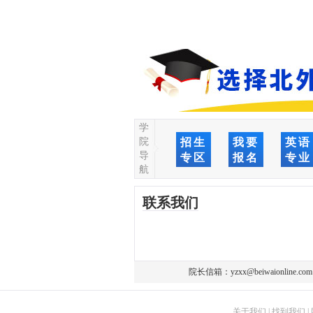
学
院
招生
我要
英语
导
专区
报名
专业
航
联系我们
院长信箱：
yzxx@beiwaionline.com
关于我们
|
找到我们
|