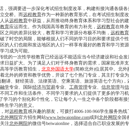
话，强调要进一步深化考试招生制度改革，构建衔接沟通各级各
立交桥。而
远程教育
作为一种新的教育形式，在考试招生制度改
人从
远程教育
中获益，从而推动终身教育体系和学习型社会的建
教育
应运而生。作为我国高等教育的有力补充，
远程教育
在终身
区之间的差异比较大，教育和学习资源分布极不均衡，
远程教育
破了时空的局限，能够根据人们不同的学习目的和要求提供个性
区的人们也能和发达地区的人们一样享有最好的教育和学习资源
生学习成为可能。
统的一次性学校教育已经远远不能适应当今经济建设和社会发
需求日益扩大。为了满足人们对于终身教育的需求，国家批准并支
高等学历教育招生，
北京外国语大学
(
简称北外
)
位居其中。北外
着北外的师资和教学优势，开设了七个热门专业，其主打专业为
语翻译、财经英语、法律英语、空乘英语、旅游英语七个方向
)
，
融学
专业、国际
经济与贸易
专业、
工商管理
专业、
信息管理
与
信
不同工作和生活条件、不同学习要求的人们提供了更多的学习机
了学习的个别化和个性化，它让每个人一生之中各个阶段都有接
终生学习的意义。
，对
远程教育
感兴趣的朋友，可拨打
4006-100-966
学生服务热线
北外网院
官方招生网站
www.beiwaionline.com
或到
北外网院
全国
关注
北外网院
的微信号
beiwaionline
，选择适合自己职业发展的